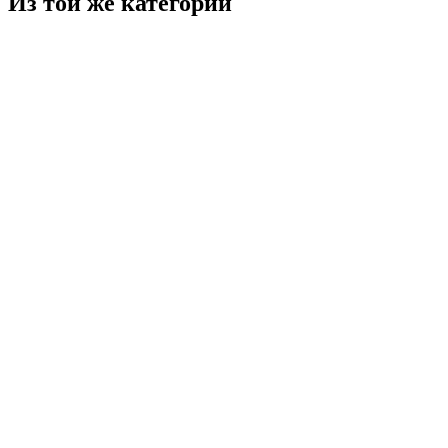
Из той же категории
Корзиночка песочная с кремом 60 гр
69
₽
60 гр
В корзину
Торт Медовик, 450 гр
419
₽
450 гр
В корзину
Медовик 140 гр
147
₽
140 гр
В корзину
Печенье "Морковное" вес.