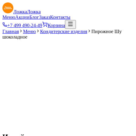
ЛожкаЛожка
Меню
Акции
Блог
Заказ
Контакты
+7 499 490-24-49
Корзина
Главная
Меню
Кондитерские изделия
Пирожное Шу
шоколадное
125
₽